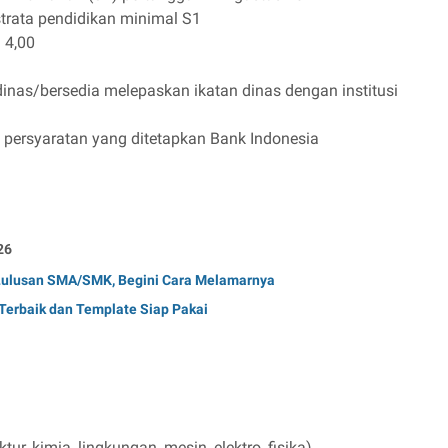
strata pendidikan minimal S1
a 4,00
dinas/bersedia melepaskan ikatan dinas dengan institusi
 persyaratan yang ditetapkan Bank Indonesia
26
 Lulusan SMA/SMK, Begini Cara Melamarnya
Terbaik dan Template Siap Pakai
ektur, kimia, lingkungan, mesin, elektro, fisika)