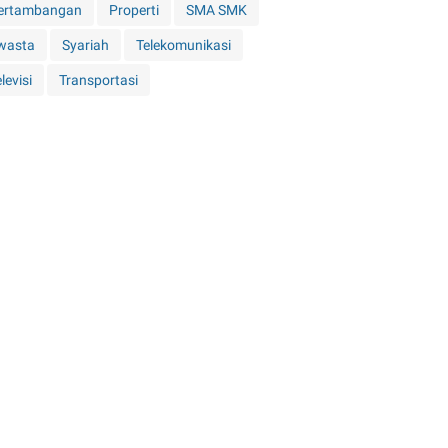
ertambangan
Properti
SMA SMK
wasta
Syariah
Telekomunikasi
levisi
Transportasi