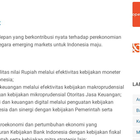
K
rdepan yang berkontribusi nyata terhadap perekonomian
 negara emerging markets untuk Indonesia maju.
tas nilai Rupiah melalui efektivitas kebijakan moneter
onesia;
LA
 keuangan melalui efektivitas kebijakan makroprudensial
gan kebijakan mikroprudensial Otoritas Jasa Keuangan;
A
an keuangan digital melalui penguatan kebijakan
ia dan sinergi dengan kebijakan Pemerintah serta
B
K
akroekonomi dan pertumbuhan ekonomi yang
auran Kebijakan Bank Indonesia dengan kebijakan fiskal
M
tah serta kebijakan mitra strategis lain;