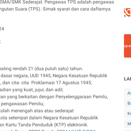
l SMA/SMK Sederajat. Pengawas TPS adalah pengawas
gutan Suara (TPS). Simak syarat dan cara daftarnya
24
K
aling rendah 21 (dua puluh satu) tahun.
 dasar negara, UUD 1945, Negara Kesatuan Republik
LA
, dan cita- cita Proklamasi 17 Agustus 1945;
dian yang kuat, jujur, dan adil;
A
an yang berkaitan dengan Penyelenggaraan Pemilu,
n pengawasan Pemilu;
B
kolah menengah atas atau sederajat
K
/kota setempat dalam Negara Kesatuan Republik
M
an Kartu Tanda Penduduk (KTP) elektronik.