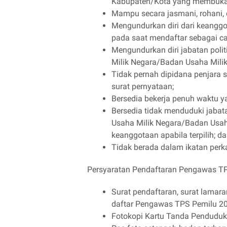
Kabupaten/Kota yang membuka
Mampu secara jasmani, rohani, 
Mengundurkan diri dari keanggot
pada saat mendaftar sebagai c
Mengundurkan diri jabatan polit
Milik Negara/Badan Usaha Milik
Tidak pernah dipidana penjara s
surat pernyataan;
Bersedia bekerja penuh waktu y
Bersedia tidak menduduki jabata
Usaha Milik Negara/Badan Usah
keanggotaan apabila terpilih; d
Tidak berada dalam ikatan per
Persyaratan Pendaftaran Pengawas T
Surat pendaftaran, surat lamara
daftar Pengawas TPS Pemilu 2
Fotokopi Kartu Tanda Penduduk 