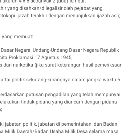
 ukuran 4 x 6 sebanyak 2 (dua) lembar;
hir yang disahkan/dilegalisir oleh pejabat yang
okopi ijazah terakhir dengan menunjukkan ijazah asli;
00 yang memuat:
i Dasar Negara, Undang-Undang Dasar Negara Republik
cita Proklamasi 17 Agustus 1945;
 dari narkotika (jika surat keterangan hasil pemeriksaan
artai politik sekurang-kurangnya dalam jangka waktu 5
 berdasarkan putusan pengadilan yang telah mempunyai
elakukan tindak pidana yang diancam dengan pidana
;
 jabatan politik, jabatan di pemerintahan, dan Badan
a Milik Daerah/Badan Usaha Milik Desa selama masa