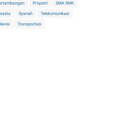
ertambangan
Properti
SMA SMK
wasta
Syariah
Telekomunikasi
levisi
Transportasi