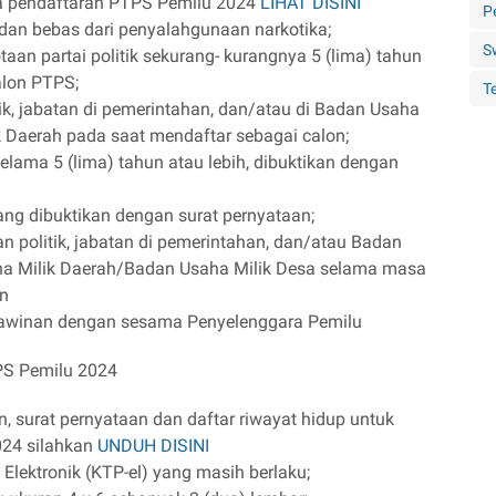
 pendaftaran PTPS Pemilu 2024
LIHAT DISINI
P
dan bebas dari penyalahgunaan narkotika;
S
aan partai politik sekurang- kurangnya 5 (lima) tahun
alon PTPS;
Te
ik, jabatan di pemerintahan, dan/atau di Badan Usaha
 Daerah pada saat mendaftar sebagai calon;
elama 5 (lima) tahun atau lebih, dibuktikan dengan
ang dibuktikan dengan surat pernyataan;
n politik, jabatan di pemerintahan, dan/atau Badan
a Milik Daerah/Badan Usaha Milik Desa selama masa
an
kawinan dengan sesama Penyelenggara Pemilu
PS Pemilu 2024
n, surat pernyataan dan daftar riwayat hidup untuk
024 silahkan
UNDUH DISINI
Elektronik (KTP-el) yang masih berlaku;