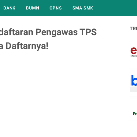
BANK
BUMN
CPNS
SMA SMK
TR
aftaran Pengawas TPS
a Daftarnya!