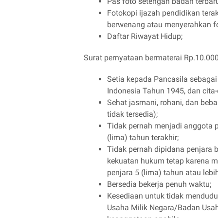
Pas foto setengah badan terbaru
Fotokopi ijazah pendidikan terak
berwenang atau menyerahkan fot
Daftar Riwayat Hidup;
Surat pernyataan bermaterai Rp.10.0
Setia kepada Pancasila sebaga
Indonesia Tahun 1945, dan cita-
Sehat jasmani, rohani, dan bebas
tidak tersedia);
Tidak pernah menjadi anggota p
(lima) tahun terakhir;
Tidak pernah dipidana penjara
kekuatan hukum tetap karena m
penjara 5 (lima) tahun atau lebih
Bersedia bekerja penuh waktu;
Kesediaan untuk tidak menduduki
Usaha Milik Negara/Badan Usah