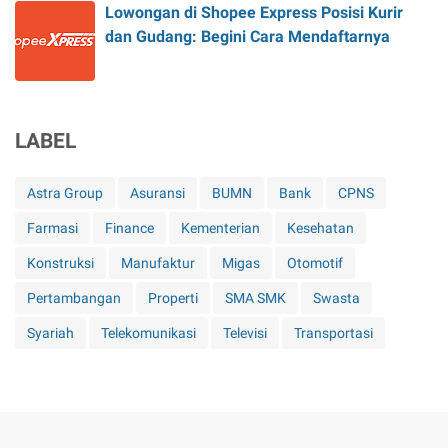
Lowongan di Shopee Express Posisi Kurir
dan Gudang: Begini Cara Mendaftarnya
LABEL
Astra Group
Asuransi
BUMN
Bank
CPNS
Farmasi
Finance
Kementerian
Kesehatan
Konstruksi
Manufaktur
Migas
Otomotif
Pertambangan
Properti
SMA SMK
Swasta
Syariah
Telekomunikasi
Televisi
Transportasi