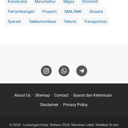
Konstruksi
Manufaktur
Migas
Otomotif
Pertambangan
Properti
SMA SMK
Swasta
Syariah
Telekomunikasi
Televisi
Transportasi
About Us
Sitemap
Contact
Syarat dan Ketentuan
Disclaimer
Privacy Policy
© 2026 -
Lowongan Kerja Terbaru 2026 Temukan Loker Terdekat Di sini