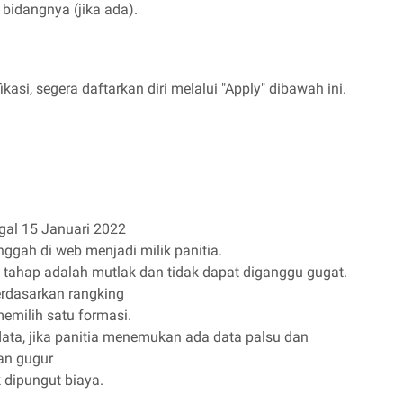
 bidangnya (jika ada).
kasi, segera daftarkan diri melalui "Apply" dibawah ini.
gal 15 Januari 2022
ggah di web menjadi milik panitia.
p tahap adalah mutlak dan tidak dapat diganggu gugat.
berdasarkan rangking
emilih satu formasi.
ata, jika panitia menemukan ada data palsu dan
an gugur
k dipungut biaya.