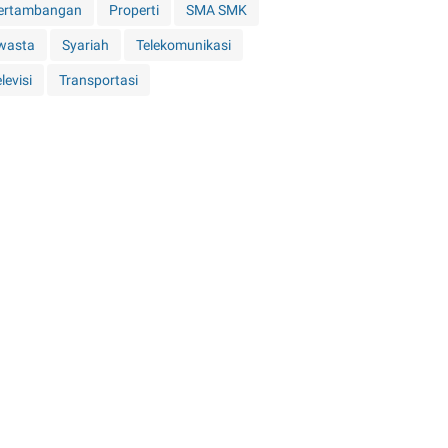
ertambangan
Properti
SMA SMK
wasta
Syariah
Telekomunikasi
levisi
Transportasi