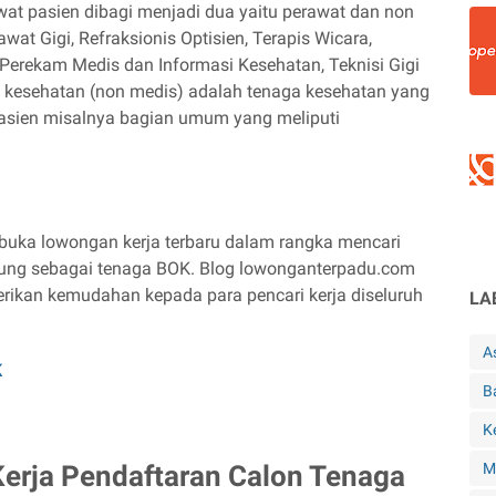
at pasien dibagi menjadi dua yaitu perawat dan non
awat Gigi, Refraksionis Optisien, Terapis Wicara,
i, Perekam Medis dan Informasi Kesehatan, Teknisi Gigi
 kesehatan (non medis) adalah tenaga kesehatan yang
asien misalnya bagian umum yang meliputi
.
buka lowongan kerja terbaru dalam rangka mencari
bung sebagai tenaga BOK. Blog lowonganterpadu.com
ikan kemudahan kepada para pencari kerja diseluruh
LA
A
K
B
K
rja Pendaftaran Calon Tenaga
M