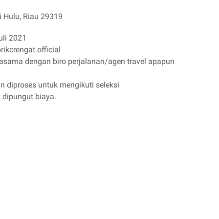
i Hulu, Riau 29319
uli 2021
kcrengat.official
jasama dengan biro perjalanan/agen travel apapun
n diproses untuk mengikuti seleksi
k dipungut biaya.