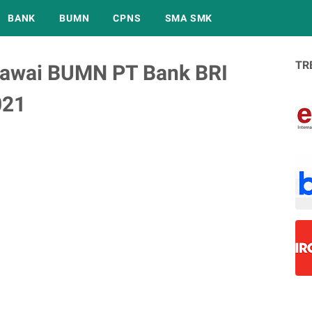
BANK
BUMN
CPNS
SMA SMK
TR
gawai BUMN PT Bank BRI
021