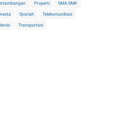
ertambangan
Properti
SMA SMK
wasta
Syariah
Telekomunikasi
levisi
Transportasi