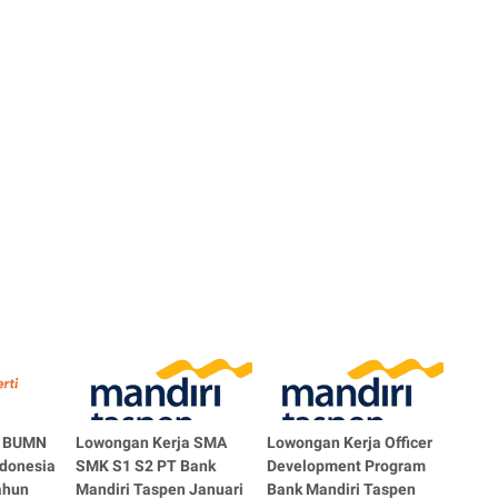
a BUMN
Lowongan Kerja SMA
Lowongan Kerja Officer
ndonesia
SMK S1 S2 PT Bank
Development Program
Tahun
Mandiri Taspen Januari
Bank Mandiri Taspen