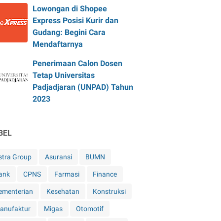
Lowongan di Shopee
Express Posisi Kurir dan
Gudang: Begini Cara
Mendaftarnya
Penerimaan Calon Dosen
Tetap Universitas
Padjadjaran (UNPAD) Tahun
2023
BEL
stra Group
Asuransi
BUMN
ank
CPNS
Farmasi
Finance
ementerian
Kesehatan
Konstruksi
anufaktur
Migas
Otomotif