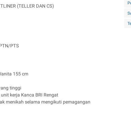
P
TLINER (TELLER DAN CS)
S
Te
n PTN/PTS
Wanita 155 cm
yang tinggi
 unit kerja Kanca BRI Rengat
idak menikah selama mengikuti pemagangan