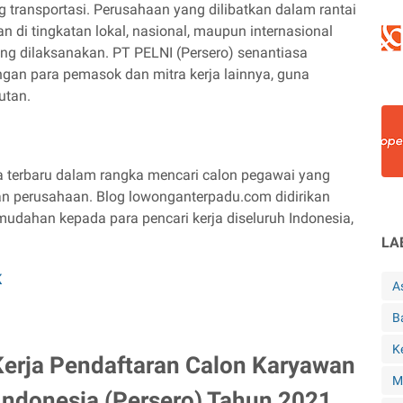
 transportasi. Perusahaan yang dilibatkan dalam rantai
di tingkatan lokal, nasional, maupun internasional
ang dilaksanakan. PT PELNI (Persero) senantiasa
gan para pemasok dan mitra kerja lainnya, guna
jutan.
a terbaru dalam rangka mencari calon pegawai yang
n perusahaan. Blog lowonganterpadu.com didirikan
dahan kepada para pencari kerja diseluruh Indonesia,
LA
K
A
B
K
erja Pendaftaran Calon Karyawan
M
Indonesia (Persero) Tahun 2021