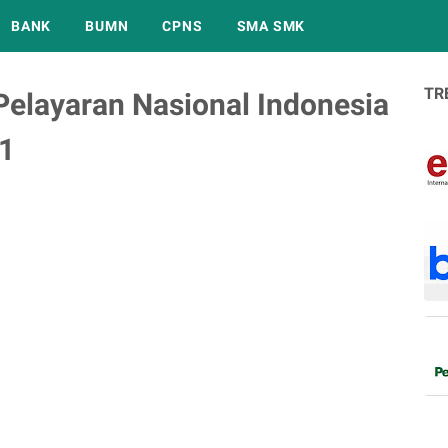
BANK
BUMN
CPNS
SMA SMK
TR
elayaran Nasional Indonesia
21