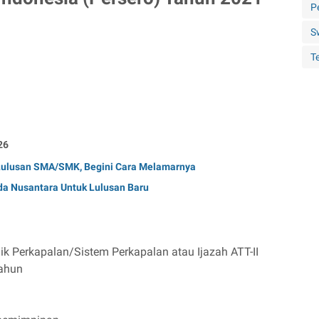
P
S
Te
26
 Lulusan SMA/SMK, Begini Cara Melamarnya
a Nusantara Untuk Lulusan Baru
k Perkapalan/Sistem Perkapalan atau Ijazah ATT-II
tahun