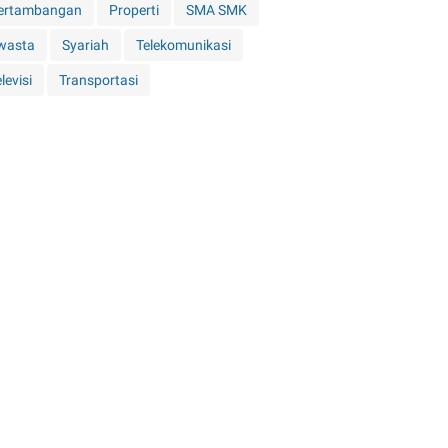
ertambangan
Properti
SMA SMK
wasta
Syariah
Telekomunikasi
levisi
Transportasi