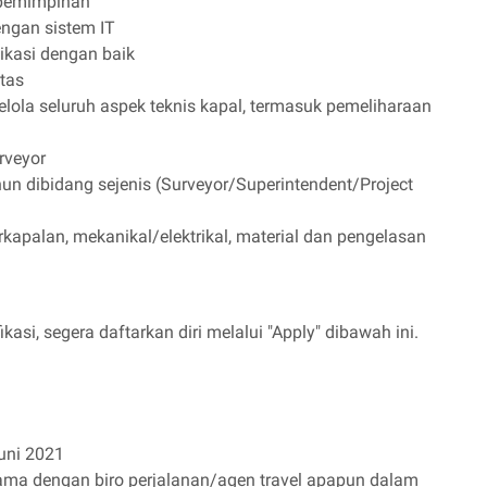
pemimpinan
ngan sistem IT
kasi dengan baik
itas
ola seluruh aspek teknis kapal, termasuk pemeliharaan
rveyor
un dibidang sejenis (Surveyor/Superintendent/Project
kapalan, mekanikal/elektrikal, material dan pengelasan
kasi, segera daftarkan diri melalui "Apply" dibawah ini.
uni 2021
ama dengan biro perjalanan/agen travel apapun dalam