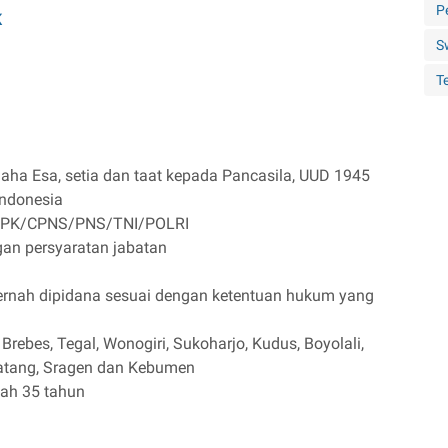
P
K
S
Te
ha Esa, setia dan taat kepada Pancasila, UUD 1945
Indonesia
PPPK/CPNS/PNS/TNI/POLRI
gan persyaratan jabatan
ernah dipidana sesuai dengan ketentuan hukum yang
Brebes, Tegal, Wonogiri, Sukoharjo, Kudus, Boyolali,
Batang, Sragen dan Kebumen
lah 35 tahun