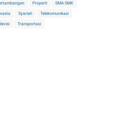
ertambangan
Properti
SMA SMK
wasta
Syariah
Telekomunikasi
levisi
Transportasi