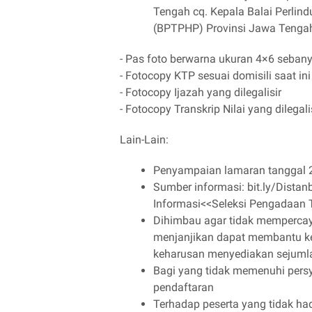
Tengah cq. Kepala Balai Perli
(BPTPHP) Provinsi Jawa Tengah
- Pas foto berwarna ukuran 4×6 seban
- Fotocopy KTP sesuai domisili saat ini
- Fotocopy Ijazah yang dilegalisir
- Fotocopy Transkrip Nilai yang dilegali
Lain-Lain:
Penyampaian lamaran tanggal 2
Sumber informasi: bit.ly/Dista
Informasi<<Seleksi Pengadaan
Dihimbau agar tidak mempercaya
menjanjikan dapat membantu ke
keharusan menyediakan sejumla
Bagi yang tidak memenuhi persya
pendaftaran
Terhadap peserta yang tidak ha