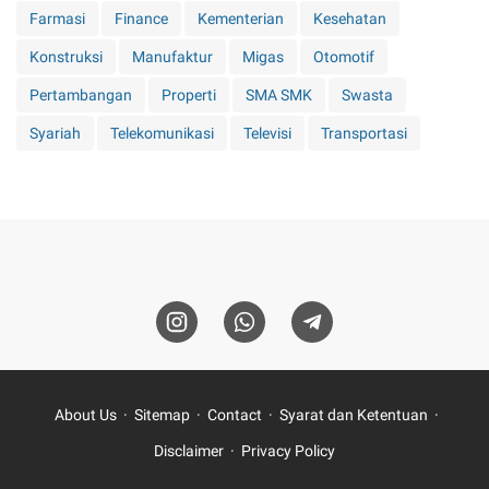
Farmasi
Finance
Kementerian
Kesehatan
Konstruksi
Manufaktur
Migas
Otomotif
Pertambangan
Properti
SMA SMK
Swasta
Syariah
Telekomunikasi
Televisi
Transportasi
About Us
Sitemap
Contact
Syarat dan Ketentuan
Disclaimer
Privacy Policy