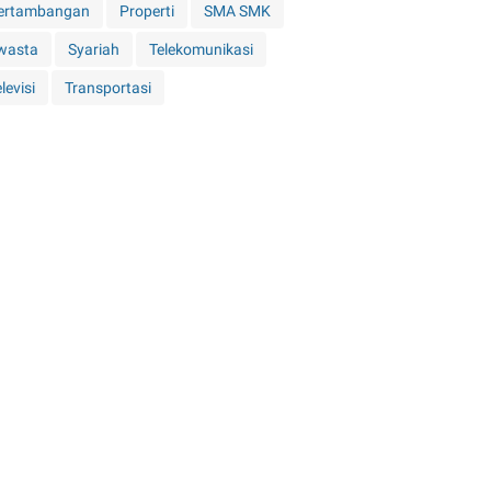
ertambangan
Properti
SMA SMK
wasta
Syariah
Telekomunikasi
levisi
Transportasi