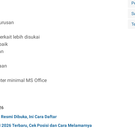
P
S
urusan
Te
rkait lebih disukai
baik
an
aan
er minimal MS Office
26
esmi Dibuka, Ini Cara Daftar
2026 Terbaru, Cek Posisi dan Cara Melamarnya