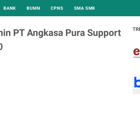
BANK
BUMN
CPNS
SMA SMK
TR
in PT Angkasa Pura Support
0