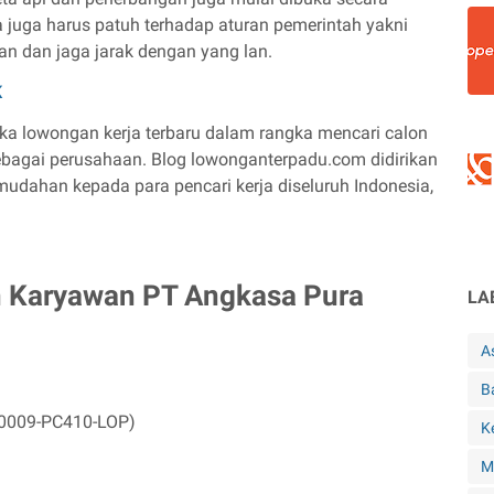
 juga harus patuh terhadap aturan pemerintah yakni
gan dan jaga jarak dengan yang lan.
K
a lowongan kerja terbaru dalam rangka mencari calon
bagai perusahaan. Blog lowonganterpadu.com didirikan
dahan kepada para pencari kerja diseluruh Indonesia,
 Karyawan PT Angkasa Pura
LA
A
B
0009-PC410-LOP
)
K
M