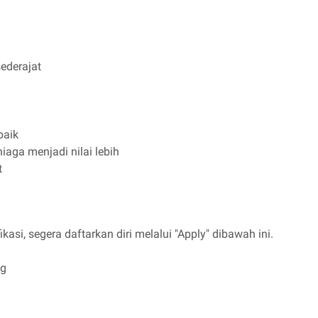
ederajat
baik
aga menjadi nilai lebih
t
kasi, segera daftarkan diri melalui "Apply" dibawah ini.
ng