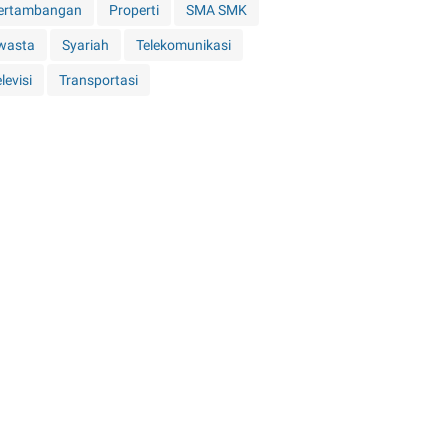
ertambangan
Properti
SMA SMK
wasta
Syariah
Telekomunikasi
levisi
Transportasi