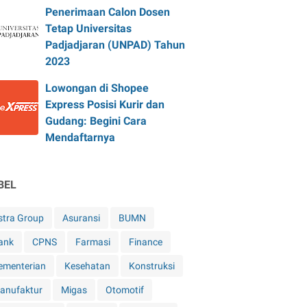
Penerimaan Calon Dosen
Tetap Universitas
Padjadjaran (UNPAD) Tahun
2023
Lowongan di Shopee
Express Posisi Kurir dan
Gudang: Begini Cara
Mendaftarnya
BEL
stra Group
Asuransi
BUMN
ank
CPNS
Farmasi
Finance
ementerian
Kesehatan
Konstruksi
anufaktur
Migas
Otomotif