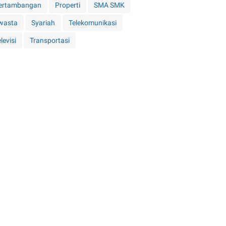
ertambangan
Properti
SMA SMK
wasta
Syariah
Telekomunikasi
levisi
Transportasi