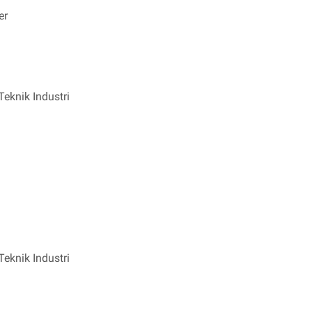
er
eknik Industri
eknik Industri