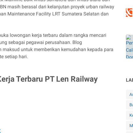
N masih berasal dari kelanjutan proyek urban railway
nan Maintenance Facility LRT Sumatera Selatan dan
buka lowongan kerja terbaru dalam rangka mencari
ung sebagai pegawai perusahaan. Blog
an maksud untuk memberikan kemudahan kepada para
e setiap hari.
rja Terbaru PT Len Railway
LA
A
B
K
M
K