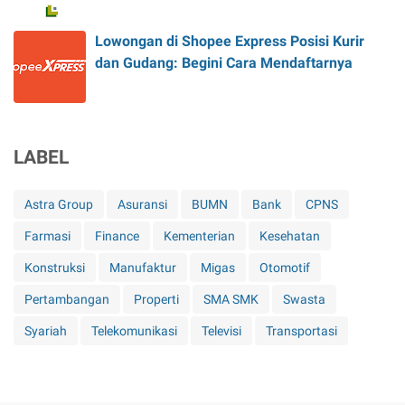
Lowongan di Shopee Express Posisi Kurir
dan Gudang: Begini Cara Mendaftarnya
LABEL
Astra Group
Asuransi
BUMN
Bank
CPNS
Farmasi
Finance
Kementerian
Kesehatan
Konstruksi
Manufaktur
Migas
Otomotif
Pertambangan
Properti
SMA SMK
Swasta
Syariah
Telekomunikasi
Televisi
Transportasi