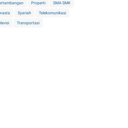
ertambangan
Properti
SMA SMK
wasta
Syariah
Telekomunikasi
levisi
Transportasi