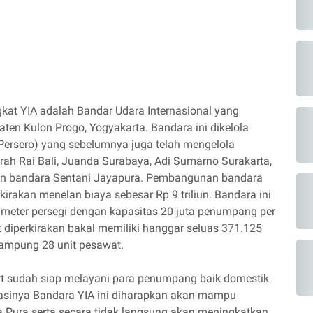
gkat YIA adalah Bandar Udara Internasional yang
en Kulon Progo, Yogyakarta. Bandara ini dikelola
ersero) yang sebelumnya juga telah mengelola
rah Rai Bali, Juanda Surabaya, Adi Sumarno Surakarta,
n bandara Sentani Jayapura. Pembangunan bandara
kirakan menelan biaya sebesar Rp 9 triliun. Bandara ini
 meter persegi dengan kapasitas 20 juta penumpang per
ut diperkirakan bakal memiliki hanggar seluas 371.125
mpung 28 unit pesawat.
port sudah siap melayani para penumpang baik domestik
rasinya Bandara YIA ini diharapkan akan mampu
Pura serta secara tidak langsung akan meningkatkan