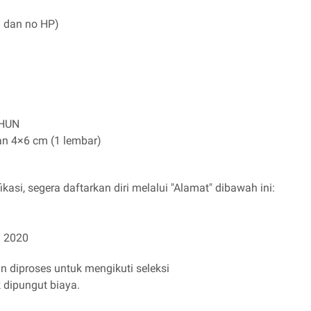
l dan no HP)
KHUN
an 4×6 cm (1 lembar)
kasi, segera daftarkan diri melalui "Alamat" dibawah ini:
i 2020
n diproses untuk mengikuti seleksi
k dipungut biaya.