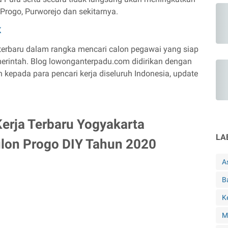
Progo, Purworejo dan sekitarnya.
K
terbaru dalam rangka mencari calon pegawai yang siap
erintah. Blog lowonganterpadu.com didirikan dengan
pada para pencari kerja diseluruh Indonesia, update
rja Terbaru Yogyakarta
LA
Kulon Progo DIY Tahun 2020
A
B
K
M