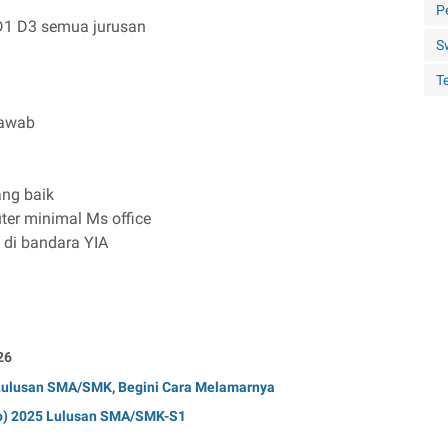
P
1 D3 semua jurusan
S
Te
jawab
ng baik
r minimal Ms office
 di bandara YIA
26
 Lulusan SMA/SMK, Begini Cara Melamarnya
ro) 2025 Lulusan SMA/SMK-S1