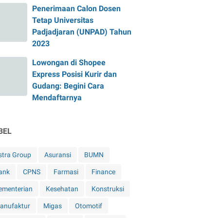
Penerimaan Calon Dosen
Tetap Universitas
Padjadjaran (UNPAD) Tahun
2023
Lowongan di Shopee
Express Posisi Kurir dan
Gudang: Begini Cara
Mendaftarnya
BEL
stra Group
Asuransi
BUMN
ank
CPNS
Farmasi
Finance
ementerian
Kesehatan
Konstruksi
anufaktur
Migas
Otomotif