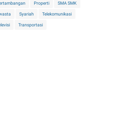
ertambangan
Properti
SMA SMK
wasta
Syariah
Telekomunikasi
levisi
Transportasi