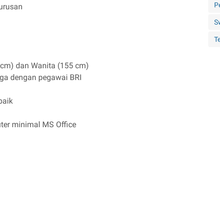
P
urusan
S
Te
 cm) dan Wanita (155 cm)
rga dengan pegawai BRI
baik
er minimal MS Office