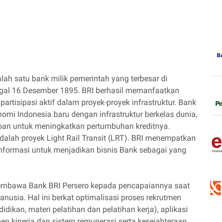
lah satu bank milik pemerintah yang terbesar di
nggal 16 Desember 1895. BRI berhasil memanfaatkan
artisipasi aktif dalam proyek-proyek infrastruktur. Bank
mi Indonesia baru dengan infrastruktur berkelas dunia,
oan untuk meningkatkan pertumbuhan kreditnya.
adalah proyek Light Rail Transit (LRT). BRI menempatkan
Informasi untuk menjadikan bisnis Bank sebagai yang
membawa Bank BRI Persero kepada pencapaiannya saat
usia. Hal ini berkat optimalisasi proses rekrutmen
kan, materi pelatihan dan pelatihan kerja), aplikasi
n kinerja dan sistem remunerasi serta kesejahteraan