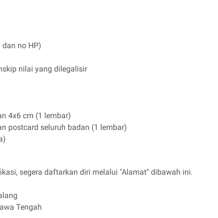
l dan no HP)
skip nilai yang dilegalisir
an 4x6 cm (1 lembar)
an postcard seluruh badan (1 lembar)
a)
kasi, segera daftarkan diri melalui "Alamat" dibawah ini.
alang
Jawa Tengah