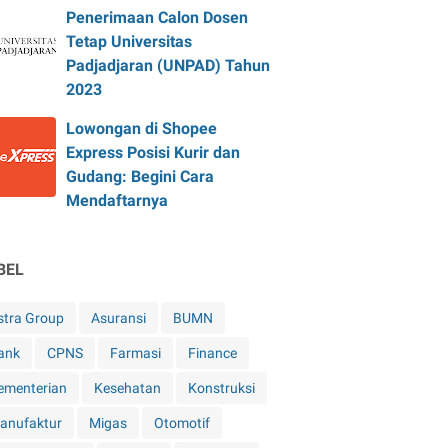
Penerimaan Calon Dosen
Tetap Universitas
Padjadjaran (UNPAD) Tahun
2023
Lowongan di Shopee
Express Posisi Kurir dan
Gudang: Begini Cara
Mendaftarnya
BEL
stra Group
Asuransi
BUMN
ank
CPNS
Farmasi
Finance
ementerian
Kesehatan
Konstruksi
anufaktur
Migas
Otomotif