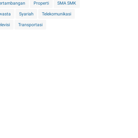
ertambangan
Properti
SMA SMK
wasta
Syariah
Telekomunikasi
levisi
Transportasi