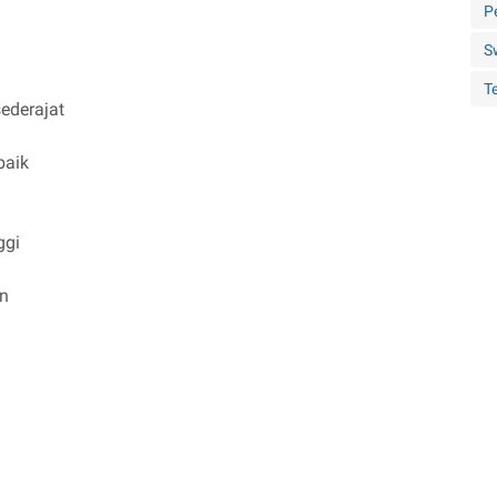
P
S
Te
ederajat
baik
ggi
n