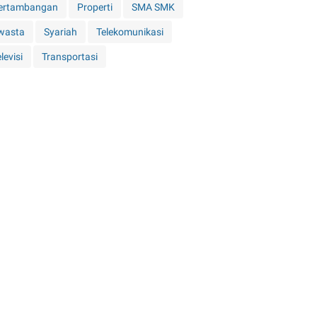
ertambangan
Properti
SMA SMK
wasta
Syariah
Telekomunikasi
levisi
Transportasi