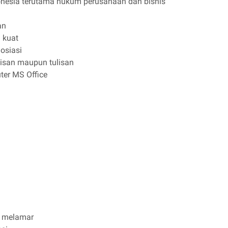
esia terutama hukum perusahaan dan bisnis
an
g kuat
osiasi
lisan maupun tulisan
er MS Office
k melamar