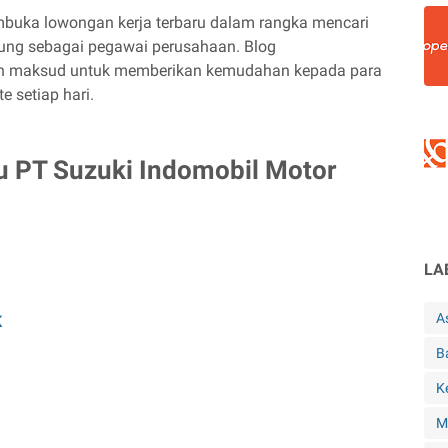
mbuka lowongan kerja terbaru dalam rangka mencari
ung sebagai pegawai perusahaan. Blog
an maksud untuk memberikan kemudahan kepada para
e setiap hari.
u PT Suzuki Indomobil Motor
LA
A
K
B
K
M