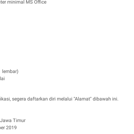
er minimal MS Office
1 lembar)
lai
kasi, segera daftarkan diri melalui "Alamat" dibawah ini.
, Jawa Timur
ber 2019