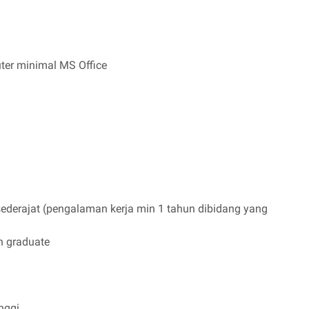
er minimal MS Office
derajat (pengalaman kerja min 1 tahun dibidang yang
h graduate
nggi