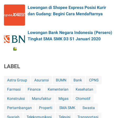
Lowongan di Shopee Express Posisi Kurir
dan Gudang: Begini Cara Mendaftarnya
Lowongan Bank Negara Indonesia (Persero)
Tingkat SMA SMK D3 S1 Januari 2020
LABEL
Astra Group
Asuransi
BUMN
Bank
CPNS
Farmasi
Finance
Kementerian
Kesehatan
Konstruksi
Manufaktur
Migas
Otomotif
Pertambangan
Properti
SMA SMK
Swasta
Syariah
Telekomunikasi
Televisi
Transportasi